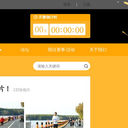
登录
|
注册
开赛倒计时
00
:
:
00
00
00
天
论坛
既往赛事/活动
关于我们
照片！
132张相片