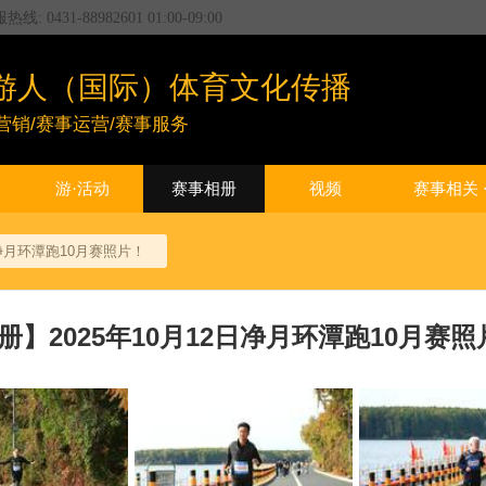
服热线:
0431-88982601
01:00
-
09:00
游人（国际）体育文化传播
营销/赛事运营/赛事服务
游·活动
赛事相册
视频
赛事相关
日净月环潭跑10月赛照片！
册】2025年10月12日净月环潭跑10月赛