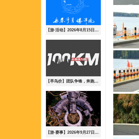
【游·活动】2026年8月15日长春净月大环潭8月半马训练赛！（含参与说明）
【早鸟价】团队争锋，奔跑无界-2026年9月19日长春100公里接力跑！
【游·赛事】2026年9月27日秘径长白，寻风沐林-长白山森氧mix跑！