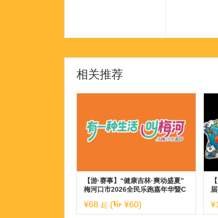
相关推荐
【游·赛事】“健康吉林·爽动盛夏”
【
梅河口市2026全民乐跑嘉年华暨C
届
BS10K公开赛梅河口站！
¥68
(
¥60)
¥
起