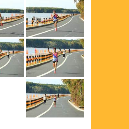
bedusQGQazj3c3QRs0uJmtgosBic6eyQ9GCCFEw3qIAbSmvKLqYXl0MY8bbaeD8O
bedusQGQazj3c3QRs0uJmh25G935OPFPnT6eN4M4AdNuClbUZ4j1hIqpOymIMovJ
Pw9mmEkx1QF2kWmek30NSMXqUfgJx5wL5tMm8adZhE5AtXVd74PXiMj3tXOFhctF
Pw9mmEkx1QF2kWmek30NSP8h__Jvf21YVc5gD9bGZ3GucfiJfGmeptYj60bj4g-F
Pw9mmEkx1QF2kWmek30NSAGHny6e6Yy5KinKpkcqTpVlEoZgHcmA_RBMy7dLbyz1
Pw9mmEkx1QF2kWmek30NSPlT72FqoRcn4k0U2rduYG_KbY5_sjg7fXZDRRk5C2zE
Pw9mmEkx1QF2kWmek30NSCsK0psM7gO-kiScKQ_muRMAgL4GOBGZYEd_XBhbKYRu
Pw9mmEkx1QF2kWmek30NSPBZsMEfv2-Lxdtqplv1P5AYb56r1A_iNgNOy14XfGrc