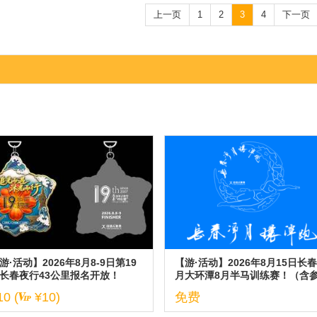
上一页
1
2
3
4
下一页
游·活动】2026年8月8-9日第19
【游·活动】2026年8月15日长
长春夜行43公里报名开放！
月大环潭8月半马训练赛！（含
与说明）
10 (
¥10)
免费