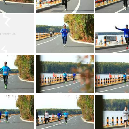
bedusQGQazj3c3QRs0uJmuMWaOdZ431rECP73InAMNT-07Y42Pkqmfm38R0W0mEQ
bedusQGQazj3c3QRs0uJmvzxlBUGU_raULubetIUwWaJyHj49sSI5LCgwDN1Bk7n
bedusQGQazj3c3QRs0uJmuOZvRk5x86laJ8GGzPPjC_GwZJODAxNAOZjMUbqQibs
bedusQGQazj3c3QRs0uJmpO-qdzDab-K9wiDTwMDHBvaXkWjIq0kmLJdMJTeI4c2
bedusQGQazj3c3QRs0uJmiXuHsJ4AjSwX98jnKqPcQp94w9z-IWCnLkPrYuKGWLJ
bedusQGQazj3c3QRs0uJmjmzyzvq4SjAS4j4B78B8Ew_Y9NaJsoeiVbK-gPssqiL