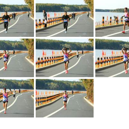
bedusQGQazj3c3QRs0uJmotKgxn73OeQRHD8CXRPdPi29tASeuTMm8W8VlcXvIgC
bedusQGQazj3c3QRs0uJml8aCHLuBUGk03JUMhbbm6TpQk6vIHxQ8tuoXE4q7Ze9
Pw9mmEkx1QF2kWmek30NSIaQ1Paiq4yBruVkdH3zw4wAIJlxtaTJMBhLZPOAcV2n
Pw9mmEkx1QF2kWmek30NSIaQ1Paiq4yBruVkdH3zw4wAIJlxtaTJMBhLZPOAcV2n
Pw9mmEkx1QF2kWmek30NSGzNfJrtOH002BzYmqglmrHN7HNq8K3CzgP2f64lTCwK
Pw9mmEkx1QF2kWmek30NSAGHny6e6Yy5KinKpkcqTpVlEoZgHcmA_RBMy7dLbyz1
Pw9mmEkx1QF2kWmek30NSN7WSEuVffDtvoWHlvCmZDGCelhkG0vmsHEOEKbM_w2h
Pw9mmEkx1QF2kWmek30NSKc_VoV5R1eLfQt5bAZWKwj_ezCEw5LReM3eF9fUfTt1