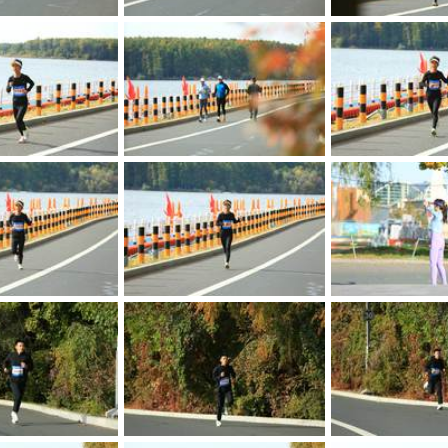
bedusQGQazj3c3QRs0uJmnL-qxmYeD78bBAowp79sQu6sbVfr4aSDxvBYMCWEfWi
bedusQGQazj3c3QRs0uJmp4EnfHiijRlTnny8N5limzL5gmyBz7OO6eyOTvXU9lH
bedusQGQazj3c3QRs0uJmiXMxtCGm48wuyeq_urDmiSnWe5v04cbqrQGB_-oDG7h
bedusQGQazj3c3QRs0uJmmNpvfPC0nYpDwNpUUs-pblAMaonirKRGkH8jGutuwOT
bedusQGQazj3c3QRs0uJmmc5SiHQRqjgqLmGoJotTtcUk3viI5JUP6EOsYzKco7g
bedusQGQazj3c3QRs0uJmhHCUn7z-7BRmPZLpxlFi6_q-ImY4yBjPeSZXIRlmXgu