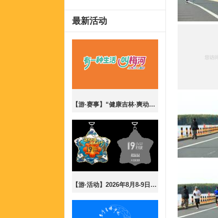
最新活动
【游·赛事】“健康吉林·爽动盛夏”梅河口市2026全民乐跑嘉年华暨CBS10K公开赛梅河口站！
【游·活动】2026年8月8-9日第19届长春夜行43公里报名开放！