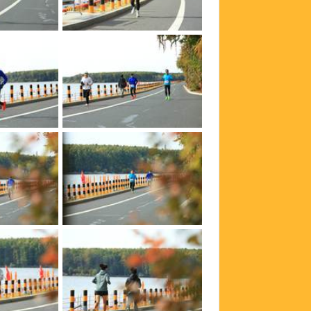
bedusQGQazj3c3QRs0uJmkO9YBo-Q-46eos9PlY7b2tAxBjyxkucYKejum_vR-I4
bedusQGQazj3c3QRs0uJmpUkkkBx9c2R20HEUddYomBj7AlUI8tzbNcBkbNwgH-2
bedusQGQazj3c3QRs0uJmsAiaQjbKvTyoWb2WiS7siY8kLmTJVN7-7QGKInNrVGY
bedusQGQazj3c3QRs0uJmk4yq3d8x9wTLEMvG_vTTWBn_NJCXNsZp8mf4DkBYkN_
bedusQGQazj3c3QRs0uJmq4tX9VzsmBNkhm-SGFwGtuts25Pz05SOsE9HQUsWB-G
bedusQGQazj3c3QRs0uJms9XpkleTbCngfBuTkPVXlB53ngs40nuHv2gFRw0jwiu