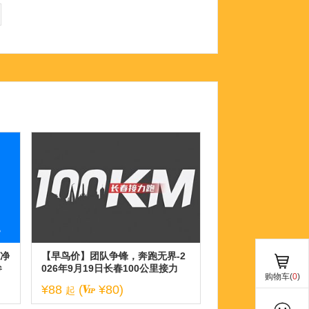
春净
【早鸟价】团队争锋，奔跑无界-2
参
026年9月19日长春100公里接力
购物车(
0
)
跑！
¥88
(
¥80)
起