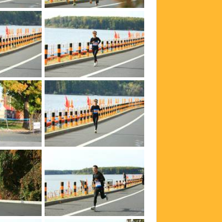
bedusQGQazj3c3QRs0uJmk8n_hxVfkG44OWL7GmGOodbXo4UMq-z3ACOaR8QnHlv
bedusQGQazj3c3QRs0uJmmlFoCORgQwSdQlchXYP32qvS9p3zBC5X45dSzcvGARL
bedusQGQazj3c3QRs0uJmomdzSJgueiZVaOu46S3BQuwioXPI6qPlXmv22oaJq6H
bedusQGQazj3c3QRs0uJmkZfsTOJpHHyzWBI2FUGDbaUPPoOt8ai05BW51sYKcfp
bedusQGQazj3c3QRs0uJmuejEMCIxXrk9zoFrAX921x92BtFidkMdbtB8xwiKd9u
bedusQGQazj3c3QRs0uJmjmP1QmNjWLTWZiRC_2YaXouYlbwTvDacic605mBE8DI