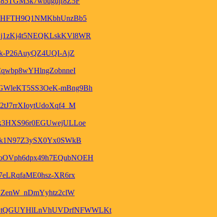
85TGM3k7wbugujf8Z5F
feHFTH9Q1NMKbhUnzBb5
j1zKj4t5NEQKLskKVl8WR
k-P26AuyQZ4UQI-AjZ
qwbp8wYHlngZobnneI
GWleKT5SS3OeK-mBng9Bh
J7rrXIoytUdoXqf4_M
k3HXS96r0EGUwejULLoe
Jk1N97Z3ySX0Yx0SWkB
oOVph6dpx49h7EQubNOEH
eLRqfaME0hsz-XR6rx
HZenW_nDmYyhtz2clW
ntQGUYHlLnVhUVDrfNFWWLKt