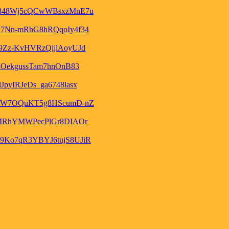
f848Wj5cQCwWBsxzMnE7u
7Nn-mRbG8hRQqoIy4f34
Zz-KvHVRzQijlAoyUJd
OekgussTam7hnOnB83
yIRJeDs_ga6748lasx
tSW7OQuKT5g8HScumD-nZ
bMRhYMWPecPlGr8DIAOr
Ko7qR3YBYJ6tujS8UJiR