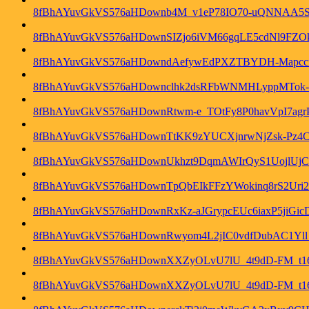
8fBhAYuvGkVS576aHDownb4M_v1eP78IO70-uQNNAA5Si
8fBhAYuvGkVS576aHDownSIZjo6iVM66gqLE5cdNl9FZO
8fBhAYuvGkVS576aHDowndAefywEdPXZTBYDH-Mapccr
8fBhAYuvGkVS576aHDownclhk2dsRFbWNMHLyppMTok-
8fBhAYuvGkVS576aHDownRtwm-e_TOtFy8P0havVpI7agr
8fBhAYuvGkVS576aHDownTtKK9zYUCXjnrwNjZsk-Pz4
8fBhAYuvGkVS576aHDownUkhzt9DqmAWIrQyS1UojlUjC
8fBhAYuvGkVS576aHDownTpQbEIkFFzYWokinq8rS2Ur
8fBhAYuvGkVS576aHDownRxKz-aJGrypcEUc6iaxP5jiG
8fBhAYuvGkVS576aHDownRwyom4L2jIC0vdfDubAC1Yll
8fBhAYuvGkVS576aHDownXXZyOLvU7lU_4t9dD-FM_t
8fBhAYuvGkVS576aHDownXXZyOLvU7lU_4t9dD-FM_t