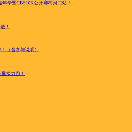
嘉年华暨CBS10K公开赛梅河口站！
开放！
练赛！（含参与说明）
0公里接力跑！