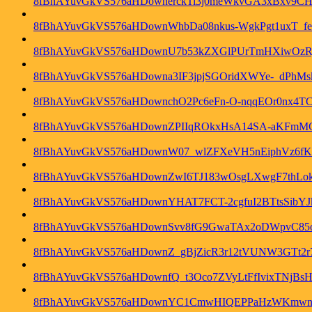
8fBhAYuvGkVS576aHDownerckTi3j0meWkvGA3xBxv9CH
8fBhAYuvGkVS576aHDownWhbDa08nkus-WgkPgt1uxT_
8fBhAYuvGkVS576aHDownU7b53kZXGlPUrTmHXiwOzR
8fBhAYuvGkVS576aHDowna3IF3jpjSGOridXWYe-_dPhMs
8fBhAYuvGkVS576aHDownchO2Pc6eFn-O-nqqEOr0nx4TC
8fBhAYuvGkVS576aHDownZPIIqROkxHsA14SA-aKFmM
8fBhAYuvGkVS576aHDownW07_wlZFXeVH5nEiphVz6fK2t
8fBhAYuvGkVS576aHDownZwI6TJ183wOsgLXwgF7thLo
8fBhAYuvGkVS576aHDownYHAT7FCT-2cgfuI2BTtsSibY
8fBhAYuvGkVS576aHDownSvv8fG9GwaTAx2oDWpvC85
8fBhAYuvGkVS576aHDownZ_gBjZicR3r12tVUNW3GTt2r7
8fBhAYuvGkVS576aHDownfQ_t3Oco7ZVyLtFfIvixTNjBs
8fBhAYuvGkVS576aHDownYC1CmwHIQEPPaHzWKmw