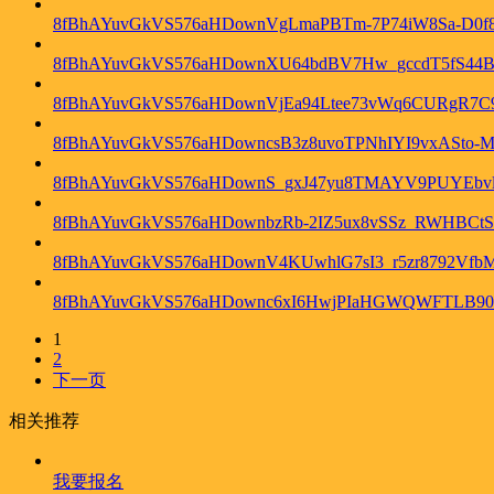
8fBhAYuvGkVS576aHDownVgLmaPBTm-7P74iW8Sa-D0
8fBhAYuvGkVS576aHDownXU64bdBV7Hw_gccdT5fS44B
8fBhAYuvGkVS576aHDownVjEa94Ltee73vWq6CURgR7C9
8fBhAYuvGkVS576aHDowncsB3z8uvoTPNhIYI9vxASto-M
8fBhAYuvGkVS576aHDownS_gxJ47yu8TMAYV9PUYEbvlJp
8fBhAYuvGkVS576aHDownbzRb-2IZ5ux8vSSz_RWHBC
8fBhAYuvGkVS576aHDownV4KUwhlG7sI3_r5zr8792Vf
8fBhAYuvGkVS576aHDownc6xI6HwjPIaHGWQWFTLB909
1
2
下一页
相关推荐
我要报名