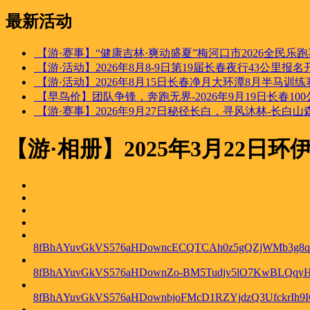
最新活动
【游·赛事】“健康吉林·爽动盛夏”梅河口市2026全民乐
【游·活动】2026年8月8-9日第19届长春夜行43公里报
【游·活动】2026年8月15日长春净月大环潭8月半马训
【早鸟价】团队争锋，奔跑无界-2026年9月19日长春10
【游·赛事】2026年9月27日秘径长白，寻风沐林-长白山森
【游·相册】2025年3月22日
8fBhAYuvGkVS576aHDowncECQTCAh0z5gQZjWMb3g8q
8fBhAYuvGkVS576aHDownZo-BM5Tudjv5lO7KwBLQq
8fBhAYuvGkVS576aHDownbjoFMcD1RZYjdzQ3UfckrIh9I