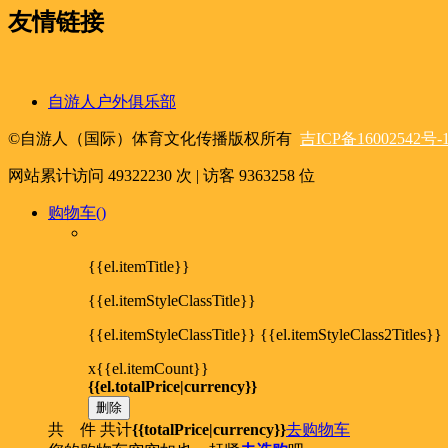
友情链接
自游人户外俱乐部
©自游人（国际）体育文化传播版权所有
吉ICP备16002542号-
网站累计访问
49322230
次 | 访客
9363258
位
购物车(
)
{{el.itemTitle}}
{{el.itemStyleClassTitle}}
{{el.itemStyleClassTitle}} {{el.itemStyleClass2Titles}}
x{{el.itemCount}}
{{el.totalPrice|currency}}
删除
共
件
共计
{{totalPrice|currency}}
去购物车