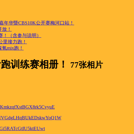
跑嘉年华暨CBS10K公开赛梅河口站！
名开放！
练赛！（含参与说明）
0公里接力跑！
氧mix跑！
环伊跑训练赛相册！
77张相片
KmkzqfXstBGX8rk5CvyuE
yHVGdgLHqBUkEDskwYoQ1W
Gi5RATcGtIU5ktEUwt