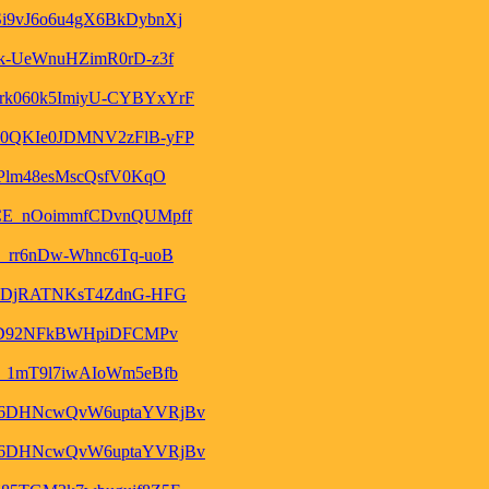
9vJ6o6u4gX6BkDybnXj
k-UeWnuHZimR0rD-z3f
k060k5ImiyU-CYBYxYrF
0QKIe0JDMNV2zFlB-yFP
Plm48esMscQsfV0KqO
CE_nOoimmfCDvnQUMpff
_rr6nDw-Whnc6Tq-uoB
i2DjRATNKsT4ZdnG-HFG
icD92NFkBWHpiDFCMPv
_1mT9l7iwAIoWm5eBfb
16DHNcwQvW6uptaYVRjBv
16DHNcwQvW6uptaYVRjBv