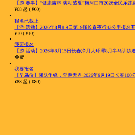
【游·赛事】“健康吉林·爽动盛夏”梅河口市2026全民乐跑
¥68
起
(
¥60)
报名已截止
【游·活动】2026年8月8-9日第19届长春夜行43公里报名
¥10 (
¥10)
我要报名
【游·活动】2026年8月15日长春净月大环潭8月半马训
免费
我要报名
【早鸟价】团队争锋，奔跑无界-2026年9月19日长春10
¥88
起
(
¥80)