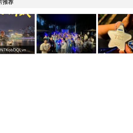
片推荐
gDdTum-wN7KobDQLvnxsf08g31g7MGtPyWPRUPZoKKTN1EjnfXS5bql0JDSYuqfD