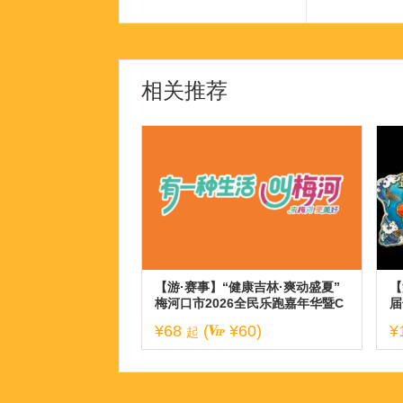
相关推荐
【游·赛事】“健康吉林·爽动盛夏”
【
梅河口市2026全民乐跑嘉年华暨C
届
BS10K公开赛梅河口站！
¥68
(
¥60)
¥
起