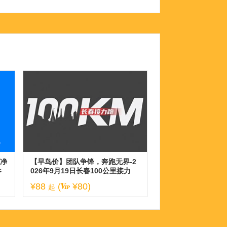
春净
【早鸟价】团队争锋，奔跑无界-2
参
026年9月19日长春100公里接力
跑！
¥88
(
¥80)
起