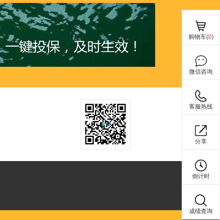
购物车(
0
)
微信咨询
客服热线
分享
倒计时
成绩查询