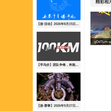
精彩相
【游·活动】2026年8月15日长春净月大环潭8月半马训练赛！（含参与说明）
【早鸟价】团队争锋，奔跑无界-2026年9月19日长春100公里接力跑！
【游·赛事】2026年9月27日秘径长白，寻风沐林-长白山森氧mix跑！