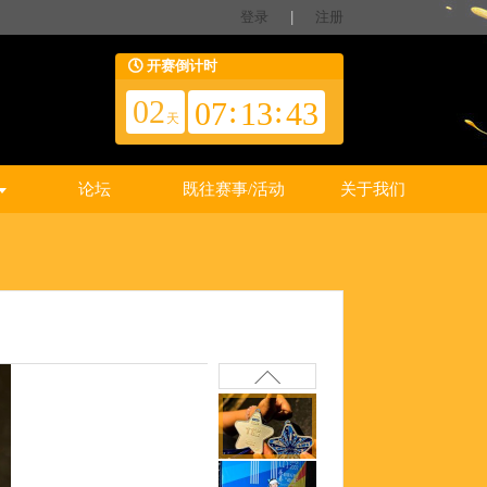
登录
|
注册
开赛倒计时
02
:
:
07
13
42
天
论坛
既往赛事/活动
关于我们