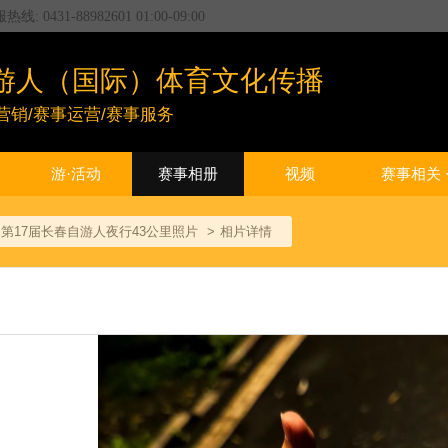
服热线:
0431-88982601
01:00
-
09:00
游人（国际）体育文化传播
营销/赛事运营/赛事服务
游·活动
赛事相册
视频
赛事相关
11日第17届长春自游人夜行43公里照片
相片详情