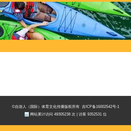
部
©自游人（国际）体育文化传播版权所有
吉ICP备16002542号-1
网站累计访问
49305238
次 | 访客
9352531
位