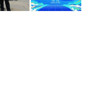
xE71xUNFghRnNsBQodSnQSm0-XuDLl82TkaeKvKg952QETMWvoX_VtOdoBerAVJQ
webwxgetmsgimg (5)