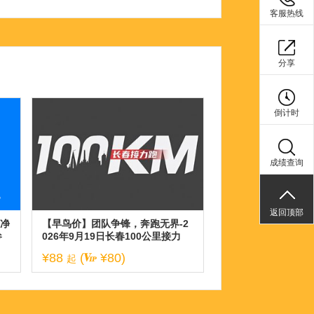
客服热线
分享
倒计时
成绩查询
返回顶部
春净
【早鸟价】团队争锋，奔跑无界-2
参
026年9月19日长春100公里接力
跑！
¥88
(
¥80)
起