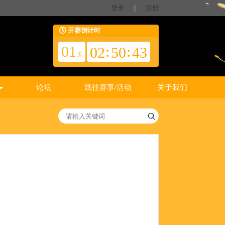
登录
|
注册
开赛倒计时
01
:
:
02
50
42
天
论坛
既往赛事/活动
关于我们