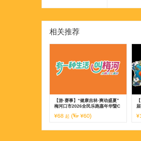
相关推荐
【游·赛事】“健康吉林·爽动盛夏”
【
梅河口市2026全民乐跑嘉年华暨C
届
BS10K公开赛梅河口站！
¥68
(
¥60)
¥
起