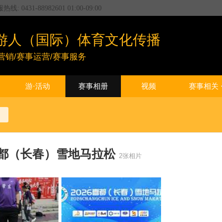
服热线:
0431-88982601
01:00
-
09:00
游人（国际）体育文化传播
营销/赛事运营/赛事服务
游·活动
赛事相册
视频
赛事相关
6喜都（长春）雪地马拉松
2张相片