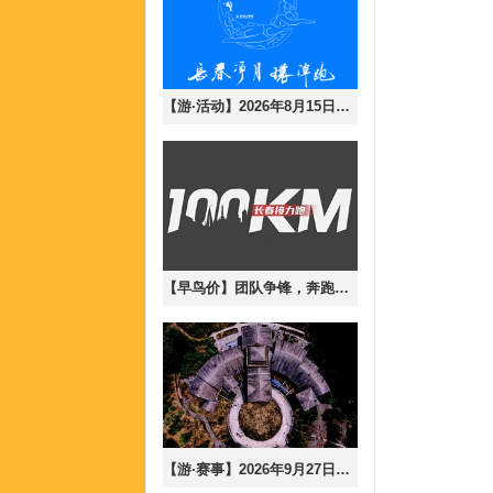
【游·活动】2026年8月15日长春净月大环潭8月半马训练赛！（含参与说明）
【早鸟价】团队争锋，奔跑无界-2026年9月19日长春100公里接力跑！
【游·赛事】2026年9月27日秘径长白，寻风沐林-长白山森氧mix跑！