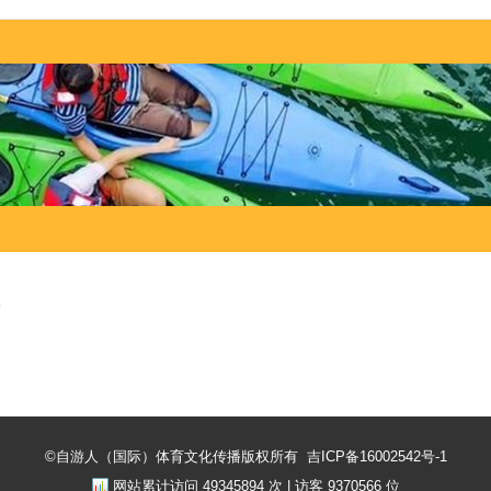
部
©自游人（国际）体育文化传播版权所有
吉ICP备16002542号-1
网站累计访问
49345894
次 | 访客
9370566
位