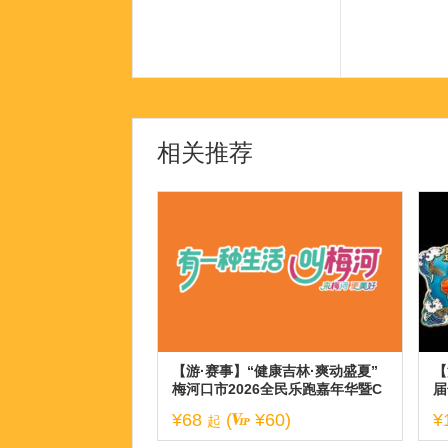
相关推荐
【游·赛事】“健康吉林·爽动盛夏”
【
梅河口市2026全民乐跑嘉年华暨C
届
BS10K公开赛梅河口站！
¥68
(
¥60)
¥
起