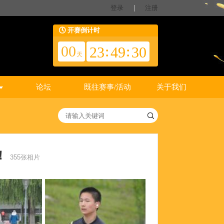
登录
|
注册
开赛倒计时
00
:
:
23
49
29
天
论坛
既往赛事/活动
关于我们
！
355张相片