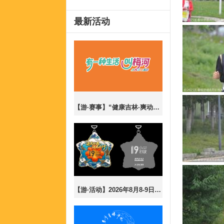
最新活动
_
_
【游·赛事】“健康吉林·爽动盛夏”梅河口市2026全民乐跑嘉年华暨CBS10K公开赛梅河口站！
_
【游·活动】2026年8月8-9日第19届长春夜行43公里报名开放！