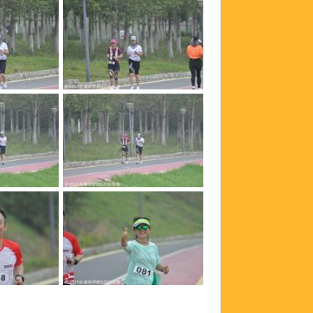
316
_DSC0315
312
_DSC0311
308
_DSC0307
304
_DSC0303