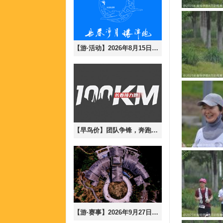
_
【游·活动】2026年8月15日长春净月大环潭8月半马训练赛！（含参与说明）
_
【早鸟价】团队争锋，奔跑无界-2026年9月19日长春100公里接力跑！
_
【游·赛事】2026年9月27日秘径长白，寻风沐林-长白山森氧mix跑！