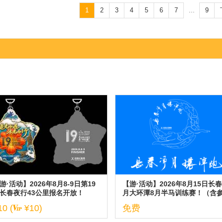
1
2
3
4
5
6
7
...
9
游·活动】2026年8月8-9日第19
【游·活动】2026年8月15日长
长春夜行43公里报名开放！
月大环潭8月半马训练赛！（含
与说明）
10 (
¥10)
免费