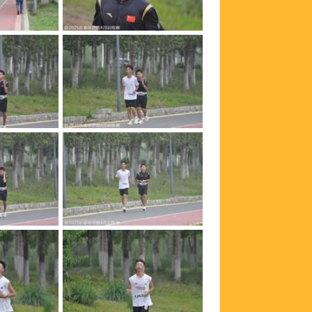
340
_DSC0339
336
_DSC0335
332
_DSC0331