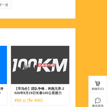
下一页
春净
【早鸟价】团队争锋，奔跑无界-2
购物车(
0
)
参
026年9月19日长春100公里接力
跑！
¥88
(
¥80)
起
微信咨询