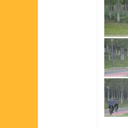
_
_
_
_