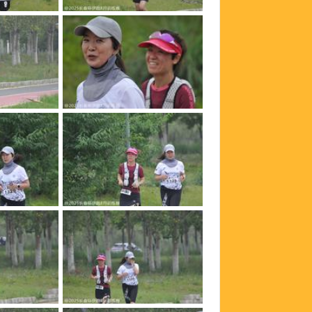
328
_DSC0327
324
_DSC0323
320
_DSC0319