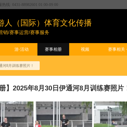
服热线:
0431-88982601
01:00
-
09:00
游人（国际）体育文化传播
营销/赛事运营/赛事服务
游·活动
赛事相册
视频
赛事相关
日伊通河8月训练赛照片！
册】2025年8月30日伊通河8月训练赛照片