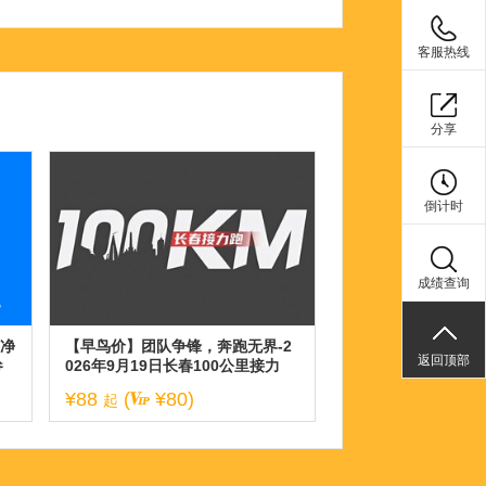
客服热线
分享
倒计时
成绩查询
春净
【早鸟价】团队争锋，奔跑无界-2
返回顶部
参
026年9月19日长春100公里接力
跑！
¥88
(
¥80)
起