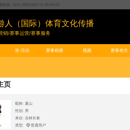
服热线:
0431-88982601
01:00
-
09:00
游人（国际）体育文化传播
营销/赛事运营/赛事服务
游·活动
赛事相册
视频
赛事相关
主页
昵称: 夏山
性别: 男
来自: 吉林长春
类型:
普通用户