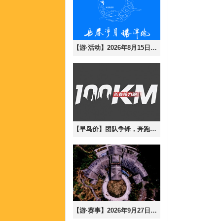
【游·活动】2026年8月15日长春净月大环潭8月半马训练赛！（含参与说明）
【早鸟价】团队争锋，奔跑无界-2026年9月19日长春100公里接力跑！
【游·赛事】2026年9月27日秘径长白，寻风沐林-长白山森氧mix跑！