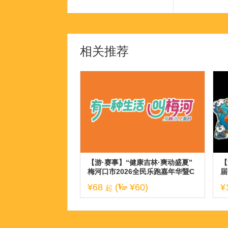
相关推荐
【游·赛事】“健康吉林·爽动盛夏”
【
梅河口市2026全民乐跑嘉年华暨C
届
BS10K公开赛梅河口站！
¥68
(
¥60)
¥
起