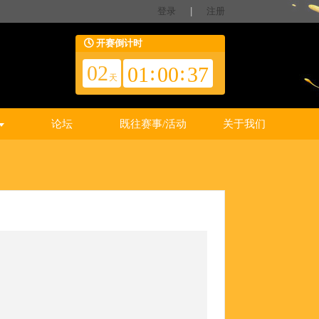
登录
|
注册
开赛倒计时
02
:
:
01
00
36
天
论坛
既往赛事/活动
关于我们