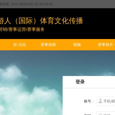
服热线:
0431-88982601
01:00
-
09:00
游人（国际）体育文化传播
营销/赛事运营/赛事服务
游·活动
赛事相册
视频
赛事相关
登录
账号 :