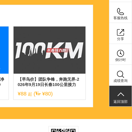
客服热线
分享
倒计时
春净
【早鸟价】团队争锋，奔跑无界-2
成绩查询
参
026年9月19日长春100公里接力
跑！
¥88
(
¥80)
起
返回顶部