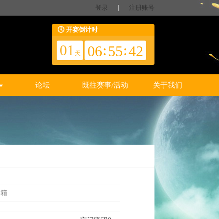
登录
|
注册账号
开赛倒计时
01
:
:
06
55
41
天
论坛
既往赛事/活动
关于我们