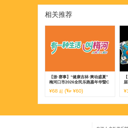
相关推荐
【游·赛事】“健康吉林·爽动盛夏”
【
梅河口市2026全民乐跑嘉年华暨C
届
BS10K公开赛梅河口站！
¥68
(
¥60)
¥
起